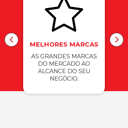
ÓLIO
ETO E
E
ENS A
GA.
MELHORES MARCAS
A
AS GRANDES MARCAS
EQUI
DO MERCADO AO
PARA
ALCANCE DO SEU
M
NEGÓCIO.