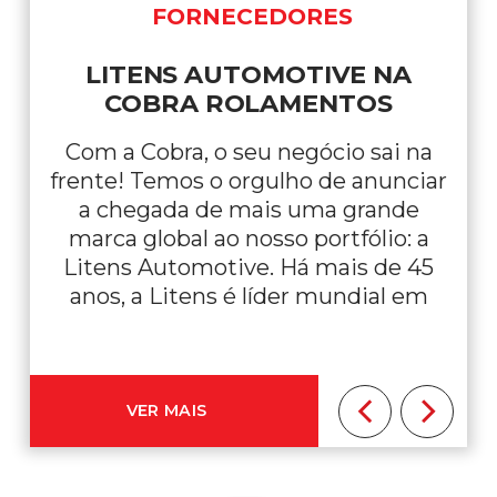
FORNECEDORES
LITENS AUTOMOTIVE NA
COBRA ROLAMENTOS
Com a Cobra, o seu negócio sai na
frente! Temos o orgulho de anunciar
a chegada de mais uma grande
marca global ao nosso portfólio: a
Litens Automotive. Há mais de 45
anos, a Litens é líder mundial em
componentes para sistemas de
transmissão automotiva e
fornecedora original das maiores
montadoras do planeta. Com
VER MAIS
tecnologia […]