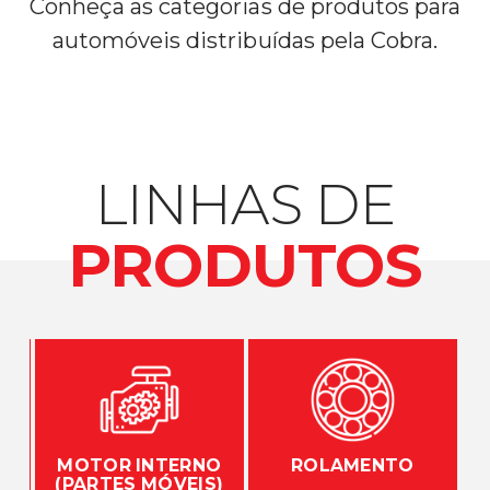
Conheça as categorias de produtos para
automóveis distribuídas pela Cobra.
LINHAS DE
PRODUTOS
E
MOTOR INTERNO
ROLAMENTO
(PARTES MÓVEIS)