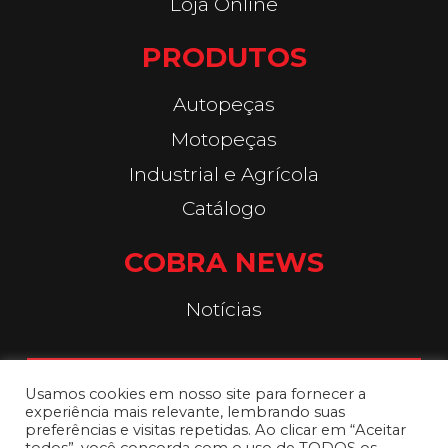
Loja Online
PRODUTOS
Autopeças
Motopeças
Industrial e Agrícola
Catálogo
COBRA NEWS
Notícias
FALE CONOSCO
Usamos cookies em nosso site para fornecer a
experiência mais relevante, lembrando suas
preferências e visitas repetidas. Ao clicar em “Aceitar
SAC: