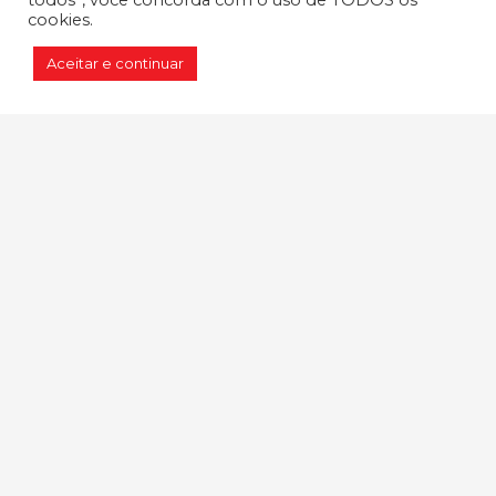
todos”, você concorda com o uso de TODOS os
cookies.
Email:
sac@cobrarolamentos.com.br
Aceitar e continuar
Horário de atendimento:
Segunda à Sexta das 08h às 18h
CNPJ:
58.248.352/0001-40
RAZÃO SOCIAL:
Cobra Rolamentos e
Autopeças S/A
TELEFONE:
+55 11 5033-6500
ENDEREÇO:
Rua Vigário Taques
Bittencourt, 177 - Santo Amaro - SP |
CEP: 04755-060