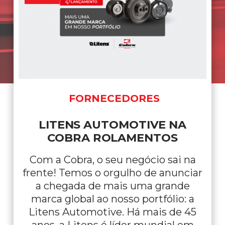
NOTÍCIAS
POR QUE EXISTE O DIA DO
ROLAMENTO?
Nada gira sozinho. Por trás de cada
máquina em funcionamento, de
cada veículo na estrada e de cada
operação que não pode parar, existe
algo essencial acontecendo: o
movimento. E, junto com ele, existe