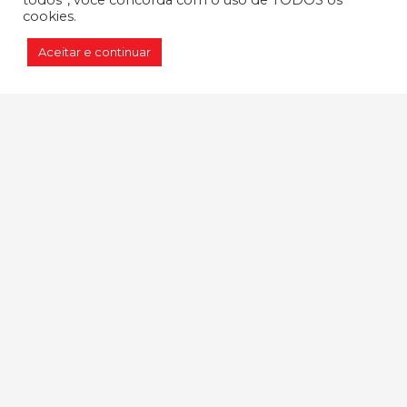
todos”, você concorda com o uso de TODOS os
cookies.
Email:
sac@cobrarolamentos.com.br
Aceitar e continuar
Horário de atendimento:
Segunda à Sexta das 08h às 18h
CNPJ:
58.248.352/0001-40
RAZÃO SOCIAL:
Cobra Rolamentos e
Autopeças S/A
TELEFONE:
+55 11 5033-6500
ENDEREÇO:
Rua Vigário Taques
Bittencourt, 177 - Santo Amaro - SP |
CEP: 04755-060