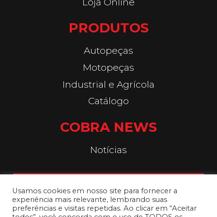
Loja Online
PRODUTOS
Autopeças
Motopeças
Industrial e Agrícola
Catálogo
COBRA NEWS
Notícias
FALE CONOSCO
Usamos cookies em nosso site para fornecer a
experiência mais relevante, lembrando suas
preferências e visitas repetidas. Ao clicar em “Aceitar
SAC: