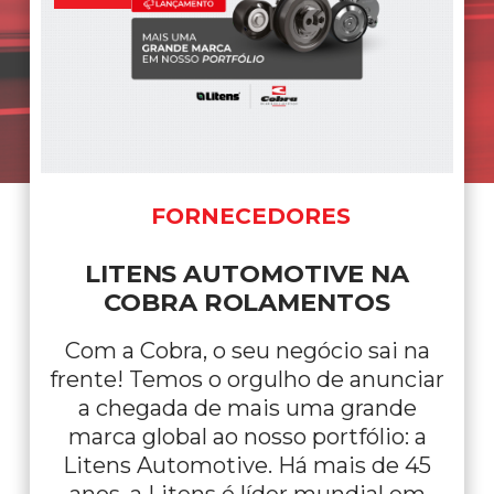
NOTÍCIAS
POR QUE EXISTE O DIA DO
ROLAMENTO?
Nada gira sozinho. Por trás de cada
máquina em funcionamento, de
cada veículo na estrada e de cada
operação que não pode parar, existe
algo essencial acontecendo: o
movimento. E, junto com ele, existe