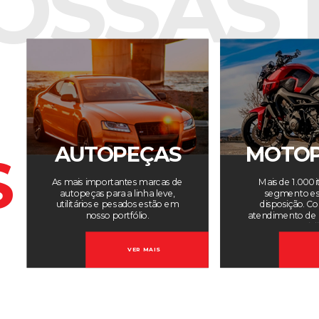
OSSAS 
AUTOPEÇAS
MOTOP
S
As mais importantes marcas de
Mais de 1.000 i
autopeças para a linha leve,
segmento es
utilitários e pesados estão em
disposição. C
nosso portfólio.
atendimento de 
especiali
VER MAIS