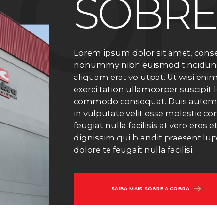
CO
SOBR
Lorem ipsum dolor sit amet, consec
nonummy nibh euismod tincidunt
aliquam erat volutpat. Ut wisi en
exerci tation ullamcorper suscipit l
commodo consequat. Duis autem ve
in vulputate velit esse molestie co
feugiat nulla facilisis at vero eros
dignissim qui blandit praesent lup
dolore te feugait nulla facilisi.
SAIBA MAIS SOBRE A COBRA