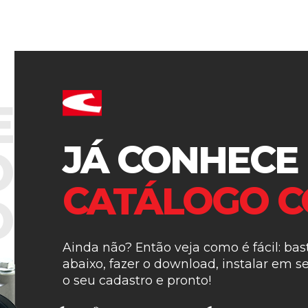
E
JÁ CONHECE
O
CATÁLOGO C
O
Ainda não? Então veja como é fácil: bas
abaixo, fazer o download, instalar em s
o seu cadastro e pronto!