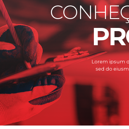
CONHEÇ
PR
Lorem ipsum dol
sed do eiusm