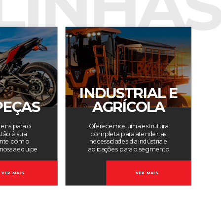
LINHAS
INDUSTRIAL E
EÇAS
AGRÍCOLA
tens para o
Oferecemos uma estrutura
tão à sua
completa para atender as
onte com o
necessidades da indústria e
nossa equipe
aplicações para o segmento
zada.
agrícola.
VER MAIS
VER MAIS