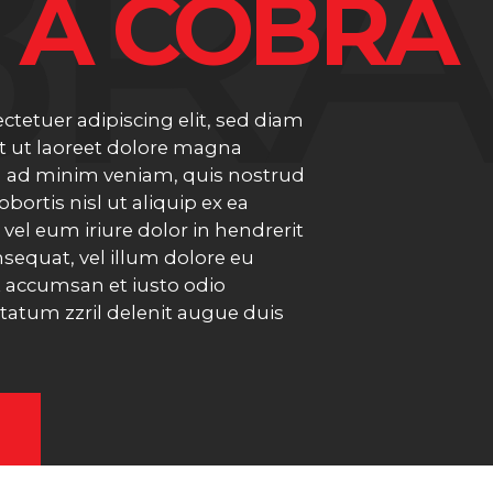
BRA
E
A COBRA
tetuer adipiscing elit, sed diam
 ut laoreet dolore magna
im ad minim veniam, quis nostrud
obortis nisl ut aliquip ex ea
l eum iriure dolor in hendrerit
nsequat, vel illum dolore eu
 et accumsan et iusto odio
tatum zzril delenit augue duis