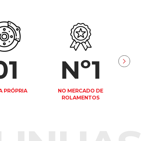
01
Nº1
 PRÓPRIA
NO MERCADO DE
NO
ROLAMENTOS
R