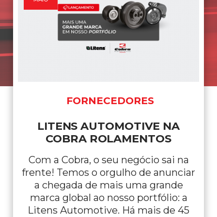
NOTÍCIAS
A
POR QUE EXISTE O DIA 
ROLAMENTO?
 na
Nada gira sozinho. Por trás de 
nciar
máquina em funcionamento,
de
cada veículo na estrada e de c
: a
operação que não pode parar, e
e 45
algo essencial acontecendo: 