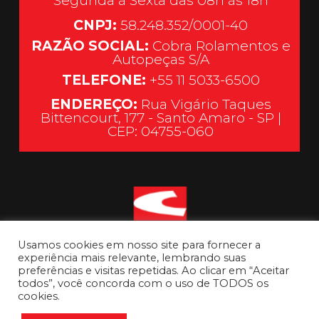
Segunda à Sexta das 08h às 18h
CNPJ:
58.248.352/0001-40
RAZÃO SOCIAL:
Cobra Rolamentos e
Autopeças S/A
TELEFONE:
+55 11 5033-6500
ENDEREÇO:
Rua Vigário Taques
Bittencourt, 177 - Santo Amaro - SP |
CEP: 04755-060
Usamos cookies em nosso site para fornecer a
experiência mais relevante, lembrando suas
preferências e visitas repetidas. Ao clicar em “Aceitar
todos”, você concorda com o uso de TODOS os
cookies.
Ir para o topo