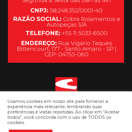
Segunda à Sexta das 08h às 18h
CNPJ:
58.248.352/0001-40
RAZÃO SOCIAL:
Cobra Rolamentos e
Autopeças S/A
TELEFONE:
+55 11 5033-6500
ENDEREÇO:
Rua Vigário Taques
Bittencourt, 177 - Santo Amaro - SP |
CEP: 04755-060
Usamos cookies em nosso site para fornecer a
experiência mais relevante, lembrando suas
preferências e visitas repetidas. Ao clicar em “Aceitar
todos”, você concorda com o uso de TODOS os
cookies.
Ir para o topo