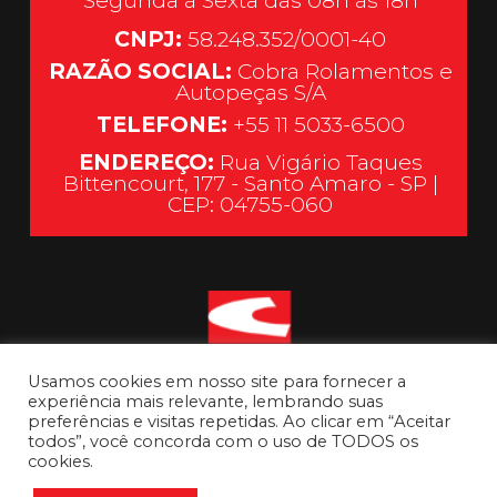
Segunda à Sexta das 08h às 18h
CNPJ:
58.248.352/0001-40
RAZÃO SOCIAL:
Cobra Rolamentos e
Autopeças S/A
TELEFONE:
+55 11 5033-6500
ENDEREÇO:
Rua Vigário Taques
Bittencourt, 177 - Santo Amaro - SP |
CEP: 04755-060
Usamos cookies em nosso site para fornecer a
experiência mais relevante, lembrando suas
preferências e visitas repetidas. Ao clicar em “Aceitar
todos”, você concorda com o uso de TODOS os
cookies.
Ir para o topo