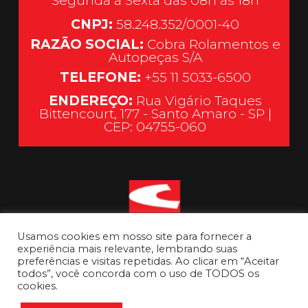
Segunda à Sexta das 08h às 18h
CNPJ:
58.248.352/0001-40
RAZÃO SOCIAL:
Cobra Rolamentos e
Autopeças S/A
TELEFONE:
+55 11 5033-6500
ENDEREÇO:
Rua Vigário Taques
Bittencourt, 177 - Santo Amaro - SP |
CEP: 04755-060
Usamos cookies em nosso site para fornecer a
experiência mais relevante, lembrando suas
preferências e visitas repetidas. Ao clicar em “Aceitar
todos”, você concorda com o uso de TODOS os
cookies.
Ir para o topo