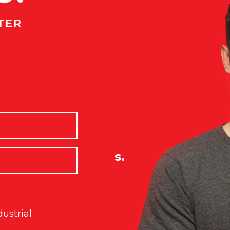
TER
 Sucesso!
 nossas novidades.
dustrial