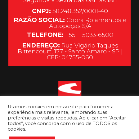
Segunda à Sexta das 08h às 18h
CNPJ:
58.248.352/0001-40
RAZÃO SOCIAL:
Cobra Rolamentos e
Autopeças S/A
TELEFONE:
+55 11 5033-6500
ENDEREÇO:
Rua Vigário Taques
Bittencourt, 177 - Santo Amaro - SP |
CEP: 04755-060
Usamos cookies em nosso site para fornecer a
experiência mais relevante, lembrando suas
preferências e visitas repetidas. Ao clicar em “Aceitar
todos”, você concorda com o uso de TODOS os
cookies.
Ir para o topo