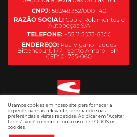
Segunda à Sexta das 08h às 18h
CNPJ:
58.248.352/0001-40
RAZÃO SOCIAL:
Cobra Rolamentos e
Autopeças S/A
TELEFONE:
+55 11 5033-6500
ENDEREÇO:
Rua Vigário Taques
Bittencourt, 177 - Santo Amaro - SP |
CEP: 04755-060
Usamos cookies em nosso site para fornecer a
experiência mais relevante, lembrando suas
preferências e visitas repetidas. Ao clicar em “Aceitar
todos”, você concorda com o uso de TODOS os
cookies.
Ir para o topo