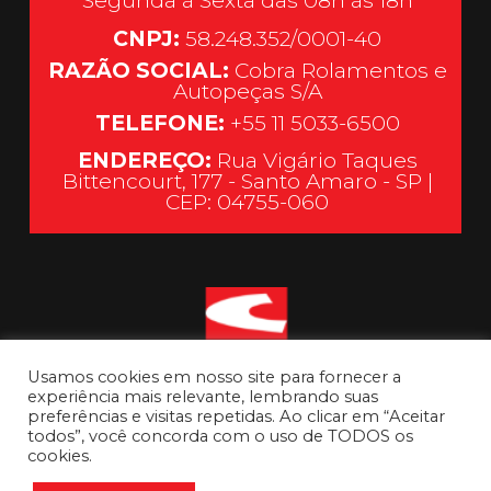
Segunda à Sexta das 08h às 18h
CNPJ:
58.248.352/0001-40
RAZÃO SOCIAL:
Cobra Rolamentos e
Autopeças S/A
TELEFONE:
+55 11 5033-6500
ENDEREÇO:
Rua Vigário Taques
Bittencourt, 177 - Santo Amaro - SP |
CEP: 04755-060
Usamos cookies em nosso site para fornecer a
experiência mais relevante, lembrando suas
preferências e visitas repetidas. Ao clicar em “Aceitar
todos”, você concorda com o uso de TODOS os
cookies.
Ir para o topo